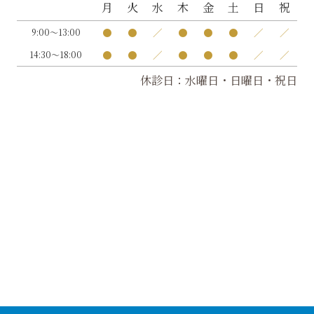
月
火
水
木
金
土
日
祝
●
●
／
●
●
●
／
／
9:00～13:00
●
●
／
●
●
●
／
／
14:30～18:00
休診日：水曜日・日曜日・祝日