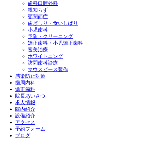
歯科口腔外科
親知らず
顎関節症
歯ぎしり・
食いしばり
小児歯科
予防・
クリーニング
矯正歯科・
小児矯正歯科
審美治療
ホワイト
ニング
訪問歯科診療
マウスピース
製作
感染防止対策
歯周内科
矯正歯科
院長あいさつ
求人情報
院内紹介
設備紹介
アクセス
予約フォーム
ブログ