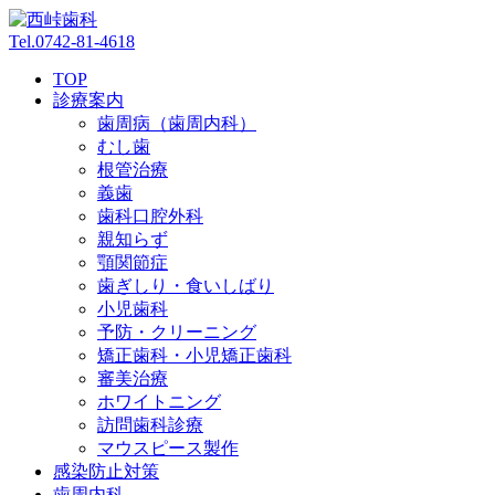
Tel.
0742-81-4618
TOP
診療案内
歯周病
（歯周内科）
むし歯
根管治療
義歯
歯科口腔外科
親知らず
顎関節症
歯ぎしり・
食いしばり
小児歯科
予防・
クリーニング
矯正歯科・
小児矯正歯科
審美治療
ホワイト
ニング
訪問歯科診療
マウスピース
製作
感染防止対策
歯周内科