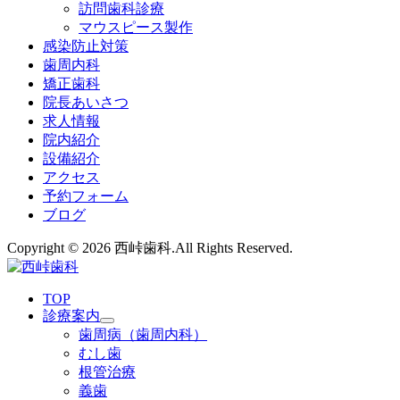
訪問歯科診療
マウスピース
製作
感染防止対策
歯周内科
矯正歯科
院長あいさつ
求人情報
院内紹介
設備紹介
アクセス
予約フォーム
ブログ
Copyright © 2026 西峠歯科.All Rights Reserved.
TOP
診療案内
歯周病
（歯周内科）
むし歯
根管治療
義歯