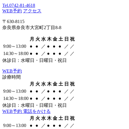
Tel.
0742-81-4618
WEB予約
アクセス
〒630-8115
奈良県奈良市大宮町2丁目8-8
月
火
水
木
金
土
日
祝
9:00～13:00
●
●
／
●
●
●
／
／
14:30～18:00
●
●
／
●
●
●
／
／
休診日：水曜日・日曜日・祝日
WEB
予約
診療時間
月
火
水
木
金
土
日
祝
9:00～13:00
●
●
／
●
●
●
／
／
14:30～18:00
●
●
／
●
●
●
／
／
休診日：水曜日・日曜日・祝日
WEB
予約
電話をかける
月
火
水
木
金
土
日
祝
9:00～13:00
●
●
／
●
●
●
／
／