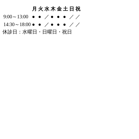
月
火
水
木
金
土
日
祝
9:00～13:00
●
●
／
●
●
●
／
／
14:30～18:00
●
●
／
●
●
●
／
／
休診日：水曜日・日曜日・祝日