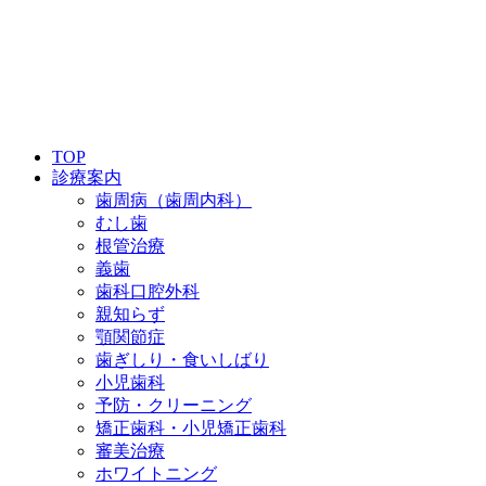
TOP
診療案内
歯周病
（歯周内科）
むし歯
根管治療
義歯
歯科口腔外科
親知らず
顎関節症
歯ぎしり・
食いしばり
小児歯科
予防・
クリーニング
矯正歯科・
小児矯正歯科
審美治療
ホワイト
ニング