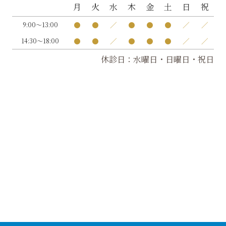
月
火
水
木
金
土
日
祝
●
●
／
●
●
●
／
／
9:00～13:00
●
●
／
●
●
●
／
／
14:30～18:00
休診日：水曜日・日曜日・祝日