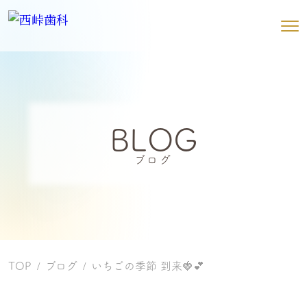
BLOG
ブログ
TOP
ブログ
いちごの季節 到来🍓💕