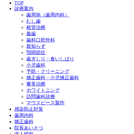
TOP
診療案内
歯周病
（歯周内科）
むし歯
根管治療
義歯
歯科口腔外科
親知らず
顎関節症
歯ぎしり・
食いしばり
小児歯科
予防・
クリーニング
矯正歯科・
小児矯正歯科
審美治療
ホワイト
ニング
訪問歯科診療
マウスピース
製作
感染防止対策
歯周内科
矯正歯科
院長あいさつ