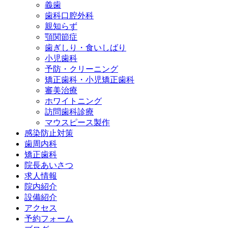
義歯
歯科口腔外科
親知らず
顎関節症
歯ぎしり・
食いしばり
小児歯科
予防・
クリーニング
矯正歯科・
小児矯正歯科
審美治療
ホワイト
ニング
訪問歯科診療
マウスピース
製作
感染防止対策
歯周内科
矯正歯科
院長あいさつ
求人情報
院内紹介
設備紹介
アクセス
予約フォーム