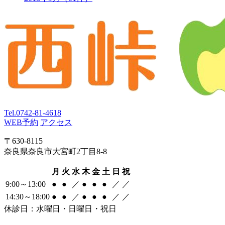
Tel.
0742-81-4618
WEB予約
アクセス
〒630-8115
奈良県奈良市大宮町2丁目8-8
月
火
水
木
金
土
日
祝
9:00～13:00
●
●
／
●
●
●
／
／
14:30～18:00
●
●
／
●
●
●
／
／
休診日：水曜日・日曜日・祝日