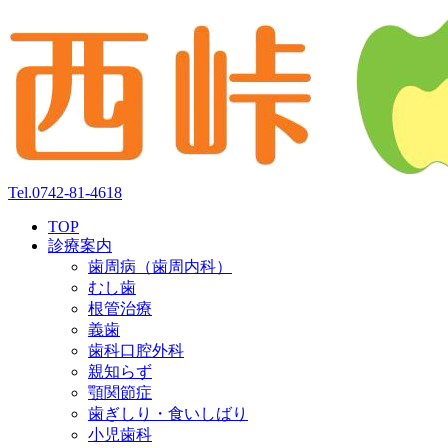
Tel.
0742-81-4618
TOP
診療案内
歯周病
（歯周内科）
むし歯
根管治療
義歯
歯科口腔外科
親知らず
顎関節症
歯ぎしり・
食いしばり
小児歯科