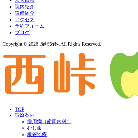
求人情報
院内紹介
設備紹介
アクセス
予約フォーム
ブログ
Copyright © 2026 西峠歯科.All Rights Reserved.
TOP
診療案内
歯周病
（歯周内科）
むし歯
根管治療