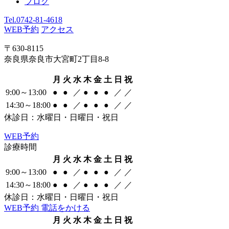
ブログ
Tel.
0742-81-4618
WEB予約
アクセス
〒630-8115
奈良県奈良市大宮町2丁目8-8
月
火
水
木
金
土
日
祝
9:00～13:00
●
●
／
●
●
●
／
／
14:30～18:00
●
●
／
●
●
●
／
／
休診日：水曜日・日曜日・祝日
WEB
予約
診療時間
月
火
水
木
金
土
日
祝
9:00～13:00
●
●
／
●
●
●
／
／
14:30～18:00
●
●
／
●
●
●
／
／
休診日：水曜日・日曜日・祝日
WEB
予約
電話をかける
月
火
水
木
金
土
日
祝