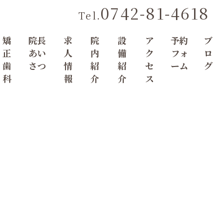
0742-81-4618
Tel.
矯
院長
求
院
設
ア
予約
ブ
正
あい
人
内
備
ク
フォ
ロ
歯
さつ
情
紹
紹
セ
ーム
グ
科
報
介
介
ス