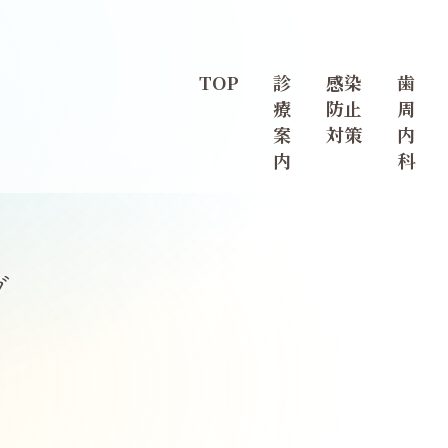
TOP
診
感染
歯
療
防止
周
案
対策
内
内
科
グ